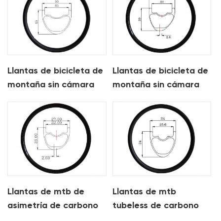
Llantas de bicicleta de
Llantas de bicicleta de
montaña sin cámara
montaña sin cámara
de carbono de 30 mm
de asimetría de
para xc
carbono de 28 mm
para xc
Llantas de mtb de
Llantas de mtb
asimetría de carbono
tubeless de carbono
ligeras de 27 mm para
ligero de 24 mm para