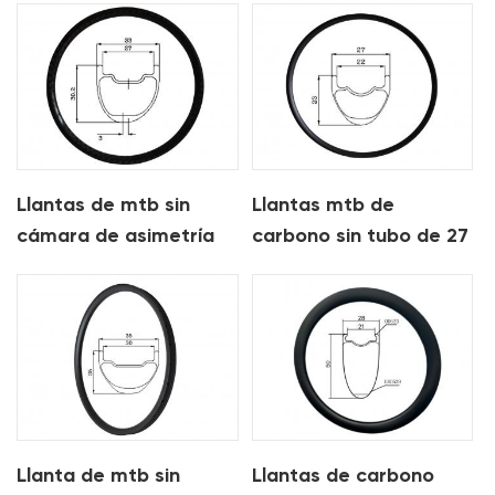
xc
xc
Llantas de mtb sin
Llantas mtb de
cámara de asimetría
carbono sin tubo de 27
de carbono de 33 mm
mm para xc
para xc am
Llanta de mtb sin
Llantas de carbono