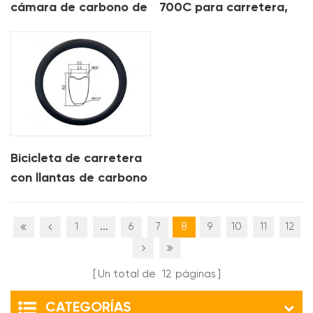
cámara de carbono de
700C para carretera,
35 mm para xc am
28 mm de ancho
Bicicleta de carretera
con llantas de carbono
700C
1
...
6
7
8
9
10
11
12
Un total de
12
páginas
CATEGORÍAS