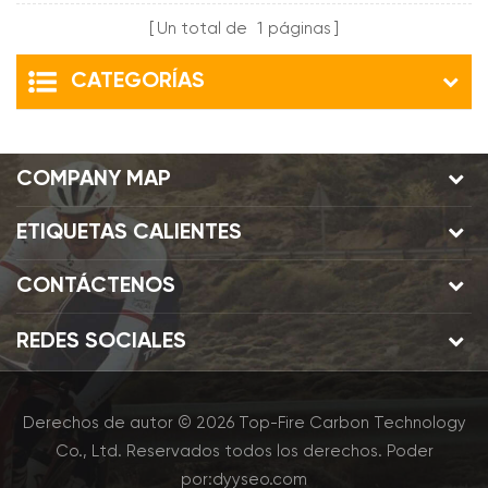
profundidad
Un total de
1
páginas
CATEGORÍAS
COMPANY MAP
ETIQUETAS CALIENTES
CONTÁCTENOS
REDES SOCIALES
Derechos de autor © 2026 Top-Fire Carbon Technology
Co., Ltd. Reservados todos los derechos.
Poder
por:
dyyseo.com