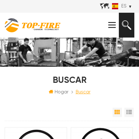
ES
BUSCAR
Hogar
Buscar
Vista e
Vi