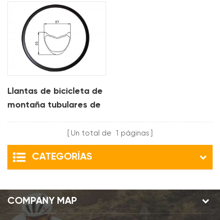
carbono de 28 mm
para xc
Llantas de bicicleta de
montaña tubulares de
carbono de 27 mm
para xc
Un total de
1
páginas
CATEGORÍAS
COMPANY MAP