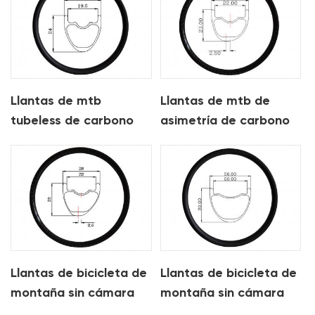
Llantas de mtb
Llantas de mtb de
tubeless de carbono
asimetría de carbono
ligero de 24 mm para
ligeras de 27 mm para
xc
xc
Llantas de bicicleta de
Llantas de bicicleta de
montaña sin cámara
montaña sin cámara
de asimetría de
de carbono de 36 mm