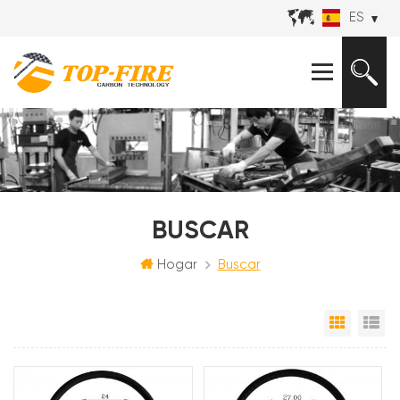
ES
BUSCAR
Hogar
Buscar
Vista e
Vi