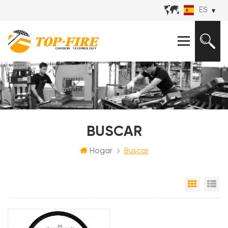
ES
BUSCAR
Hogar
Buscar
Vista e
Vi