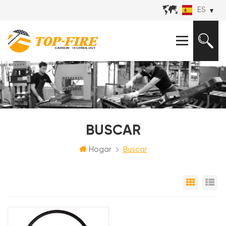
ES
BUSCAR
Hogar
Buscar
Vista e
Vi