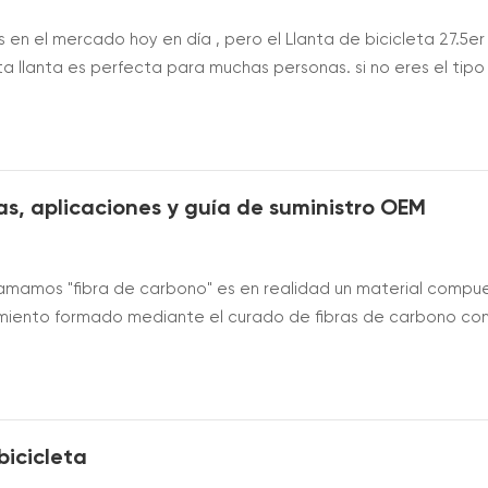
 en el mercado hoy en día , pero el Llanta de bicicleta 27.5er
a llanta es perfecta para muchas personas. si no eres el tipo
entonces esta es sin duda justo en tu callejón. por supuesto, l
me...
jas, aplicaciones y guía de suministro OEM
lamamos "fibra de carbono" es en realidad un material compu
imiento formado mediante el curado de fibras de carbono co
stos, la calidad de la resina epoxi, junto con las propias fib
sistencia y dura...
icicleta