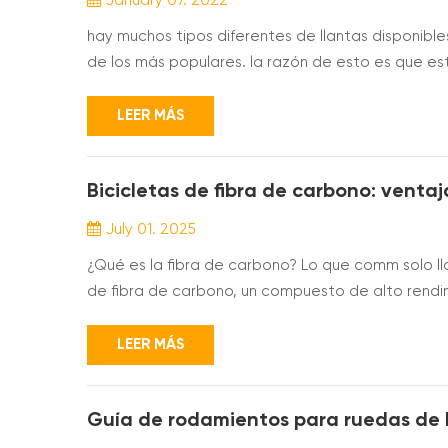
January 07. 2022
hay muchos tipos diferentes de llantas disponibles
de los más populares. la razón de esto es que est
persona a la que le gustan las llantas llamativas, 
elección de la llanta que elija depende completa
LEER MÁS
Bicicletas de fibra de carbono: venta
July 01. 2025
¿Qué es la fibra de carbono? Lo que comm solo l
de fibra de carbono, un compuesto de alto rend
resina (normalmente resina epoxi). En estos compue
carbono, desempeña un papel fundamental en la re
LEER MÁS
Guía de rodamientos para ruedas de b