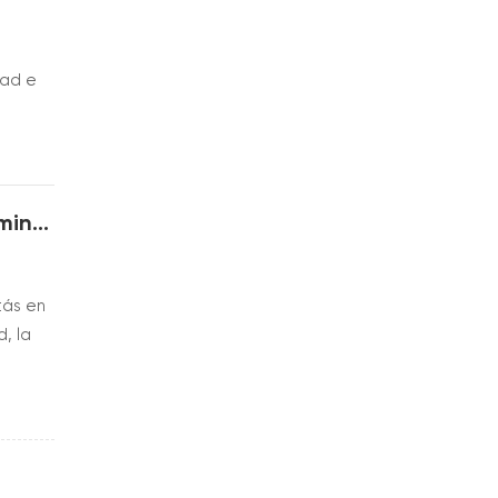
dad e
cilitan
Producción de llantas de carbono: desde fibra de carbono en bruto hasta llantas terminadas
tás en
, la
o, así