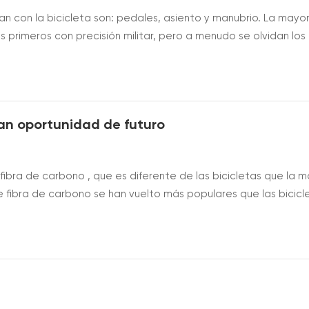
n con la bicicleta son: pedales, asiento y manubrio. La mayo
s primeros con precisión militar, pero a menudo se olvidan los
ar ideal para usted puede tener un gran impacto en su comodid
 la dete...
ran oportunidad de futuro
bra de carbono , que es diferente de las bicicletas que la m
 fibra de carbono se han vuelto más populares que las bicicl
bicicletas plegables de fibra de carbono no son muy durader
beríamos re...