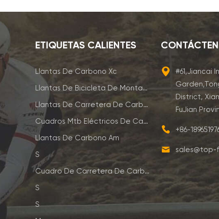
ETIQUETAS CALIENTES
CONTÁCTE
Llantas De Carbono Xc
#61,Jiancai I
Garden,Ton
Llantas De Bicicleta De Montaña De Carbono
District, Xia
Llantas De Carretera De Carbono
FuJian Provi
Cuadros Mtb Eléctricos De Carbono
+86-1896519
Llantas De Carbono Am
sales@top-f
S
Cuadro De Carretera De Carbono
S
S