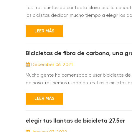
Los tres puntos de contacto clave que lo conecta
los ciclistas dedican mucho tiempo a elegir los do
mejores manillares de bicicleta. Elegir el manill
rendimiento, ya que juegan un papel importante en
LEER MÁS
Bicicletas de fibra de carbono, una g
December 06. 2021
Mucha gente ha comenzado a usar bicicletas de fi
de nosotros hemos usado antes. Las bicicletas de
de aluminio. Mucha gente cree que las populares 
dañan fácilmente. Hay muchos rumores de que de
LEER MÁS
elegir tus llantas de bicicleta 27.5er