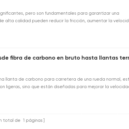
ignificantes, pero son fundamentales para garantizar una
e alta calidad pueden reducir la fricción, aumentar la veloci
Al reducir la fricción entre las piezas móviles de la bicicleta, fa
¿...
una llanta de carbono para carretera de una rueda normal, es
son ligeras, sino que están diseñadas para mejorar la velocidad
neral. Para tiendas de bicicletas, marcas y empresas de diseñ
a d...
n total de
1
páginas