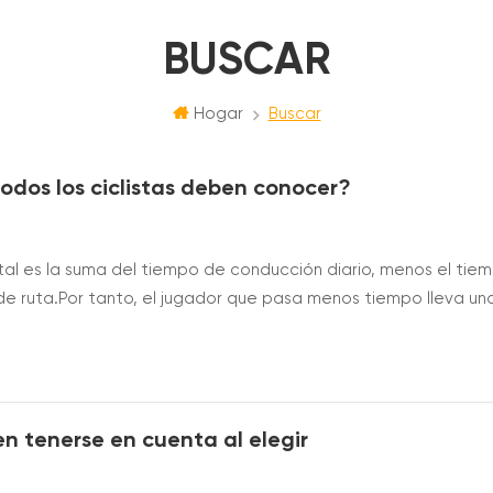
BUSCAR
Hogar
Buscar
dos los ciclistas deben conocer?
 total es la suma del tiempo de conducción diario, menos el tie
de ruta.Por tanto, el jugador que pasa menos tiempo lleva un
rtancia de los maillots de ciclismo (maillots de líder) de varios
verde...
en tenerse en cuenta al elegir