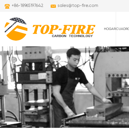
+86-18965197642
sales@top-fire.com
HOGAR
CUADRO
cuadros de carret
cuadros de