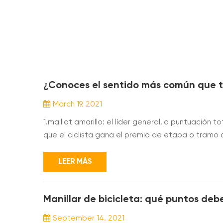
¿Conoces el sentido más común que to
March 19. 2021
1.maillot amarillo: el líder general.la puntuación
que el ciclista gana el premio de etapa o tramo 
camiseta amarilla.¿Cuál es el significado y la impo
colores en carreras de ciclismo de ruta? 2.maillot 
LEER MÁS
Manillar de bicicleta: qué puntos deb
September 14. 2021