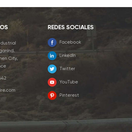
NOS
REDES SOCIALES
Facebook
ndustrial
ganInd.
LinkedIn
men City,
nce
Twitter
7642
YouTube
ire.com
Pinterest