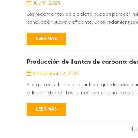
July 31. 2025
Los rodamientos de bicicleta pueden parecer ins
conducción suave y eficiente. Unos rodamientos d
incluso prolongar la vida útil del buje de la rueda. 
el pedaleo y la dirección, y aumentan la precisión. 
LEER MÁS
September 22. 2025
Si alguna vez te has preguntado qué diferencia 
el lugar indicado. Las llantas de carbono no solo 
maniobrabilidad y la calidad de conducción en ge
como para particulares, comprender llanta de fibr
LEER MÁS
U