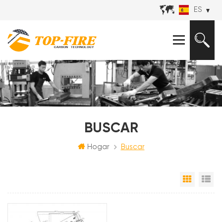
ES
BUSCAR
Hogar
Buscar
Vista e
Vi