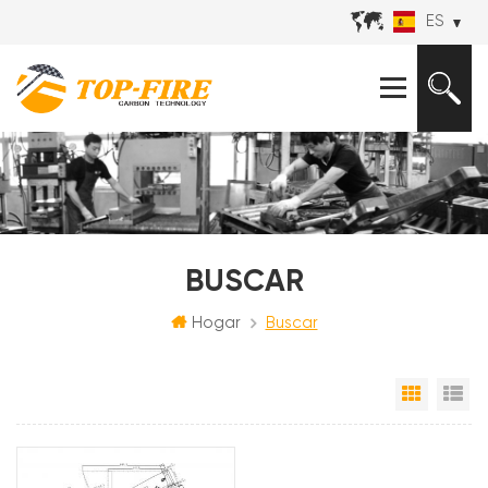
ES
BUSCAR
Hogar
Buscar
Vista e
Vi