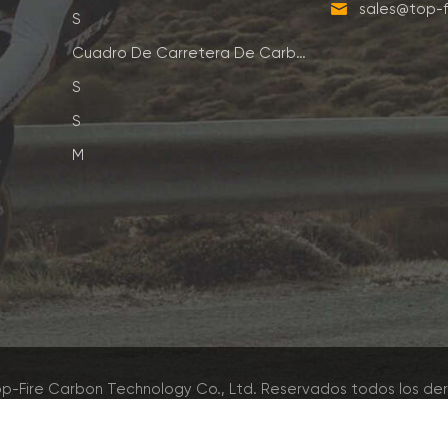
sales@top-f
S
Cuadro De Carretera De Carbono
S
S
M
p-Fire Carbon Technology Co., Ltd. Reservados todos los de
Red IPv6 admitida