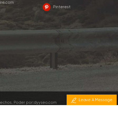
ire.com
Pinterest
Leave A Message
rechos.
Poder por:
dyyseo.com