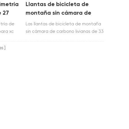
imetría
Llantas de bicicleta de
e 27
montaña sin cámara de
carbono livianas de 33 mm
tría de
Las llantas de bicicleta de montaña
para xc
para xc
sin cámara de carbono livianas de 33
de toray
mm para xc están fabricadas con
icicleta
toray t700 & t800.las llantas de
as
eño
bicicleta de montaña livianas con
 27.5er,
tamaño 27.5er se usan para xc y 29er
se usan para xc y am