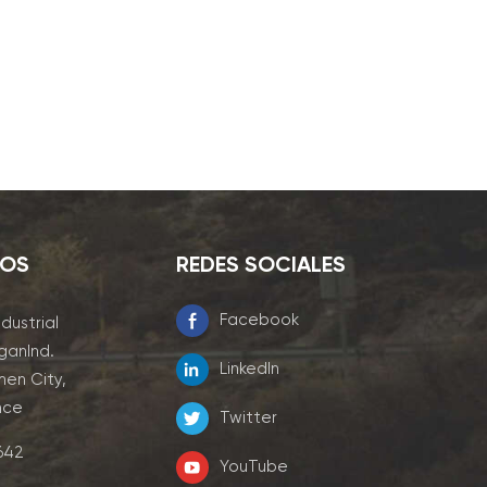
NOS
REDES SOCIALES
Facebook
ndustrial
ganInd.
LinkedIn
men City,
nce
Twitter
7642
YouTube