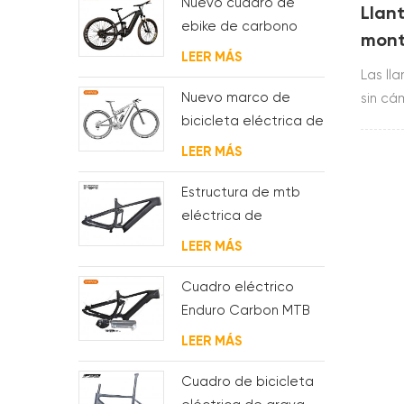
Nuevo cuadro de
Llant
ebike de carbono
mont
con motor bafang
LEER MÁS
carb
M620 de suspensión
Las ll
am
completa para MTB y
Nuevo marco de
sin c
fat bike
bicicleta eléctrica de
para x
suspensión completa
toray 
LEER MÁS
BAFANG G510 de
mtb in
molde
AM, X
Estructura de mtb
eléctrica de
suspensión con
LEER MÁS
enrutamiento de
cables
Cuadro eléctrico
completamente
Enduro Carbon MTB
interno
con suspensión
LEER MÁS
completa
Cuadro de bicicleta