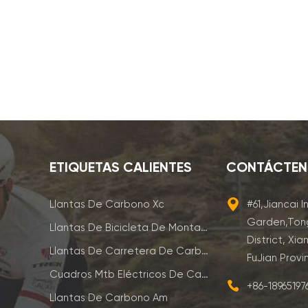
ETIQUETAS CALIENTES
CONTÁCTE
Llantas De Carbono Xc
#61,Jiancai I
Garden,Ton
Llantas De Bicicleta De Montaña De Carbono
District, Xia
Llantas De Carretera De Carbono
FuJian Provi
Cuadros Mtb Eléctricos De Carbono
+86-1896519
Llantas De Carbono Am