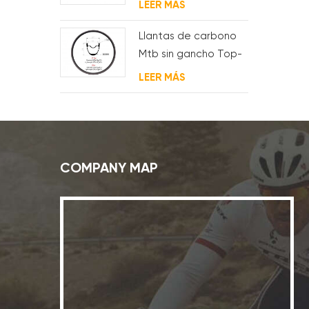
LEER MÁS
Llantas de carbono
Mtb sin gancho Top-
Fire 27.5er 29er 27 mm
LEER MÁS
de ancho 25 mm de
profundidad para XC
COMPANY MAP