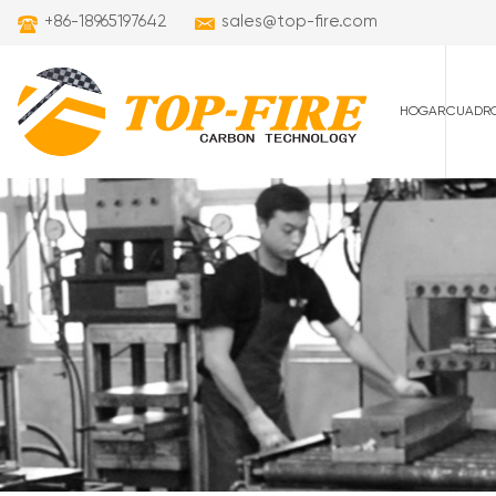
+86-18965197642
sales@top-fire.com
HOGAR
CUADRO
cuadros de carret
cuadros de