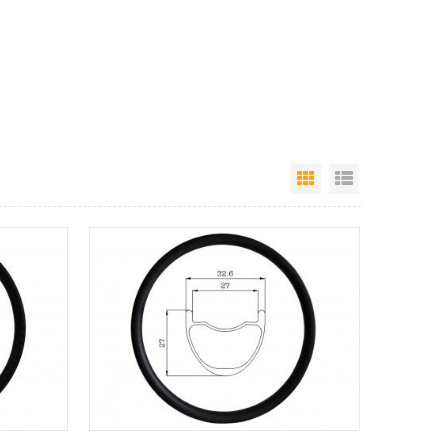
Vista en cuadrícu
Vista de la l