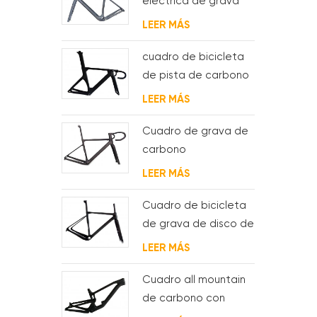
eléctrica de grava
de carbono con
LEER MÁS
motor de buje fsa y
batería
cuadro de bicicleta
de pista de carbono
aero para sistema
LEER MÁS
bsa
Cuadro de grava de
carbono
Enrutamiento de
LEER MÁS
cable interno
completo
Cuadro de bicicleta
de grava de disco de
ciclocross de
LEER MÁS
carbono para bb t47
Cuadro all mountain
de carbono con
suspensión total 29er