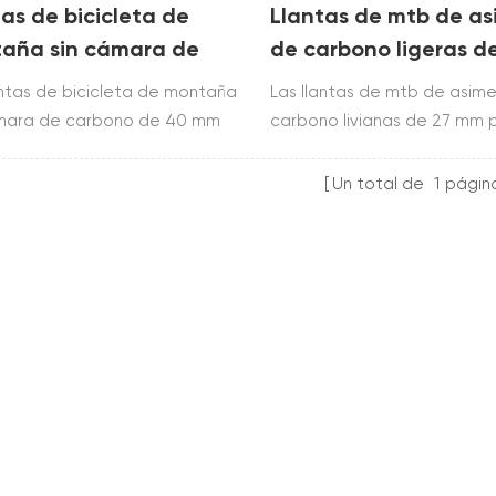
as de bicicleta de
Llantas de mtb de as
aña sin cámara de
de carbono ligeras d
ono de 40 mm para xc
mm para xc
antas de bicicleta de montaña
Las llantas de mtb de asime
ámara de carbono de 40 mm
carbono livianas de 27 mm 
c am están fabricadas con
están construidas a partir 
t700 & t800.la llanta tubeless
t700 & t800.las llantas de b
Un total de
1
págin
cluye 27.5er, 29er y se usa para
de montaña ligeras con dis
C
asimétrico de 2.6 mm incluye
29er y solo se usa para xc