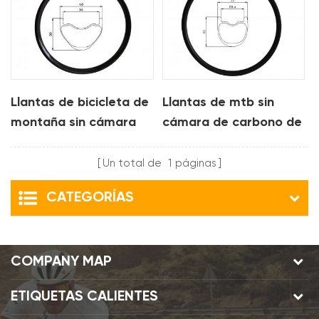
Llantas de bicicleta de
Llantas de mtb sin
montaña sin cámara
cámara de carbono de
de carbono de 40 mm
30 mm para am xc
para xc am
Un total de
1
páginas
CATEGORÍAS
COMPANY MAP
ETIQUETAS CALIENTES