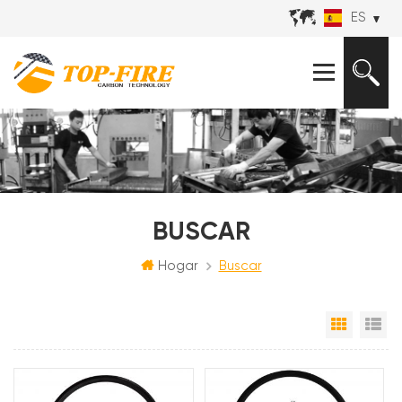
ES
BUSCAR
Hogar
Buscar
Vista e
Vi