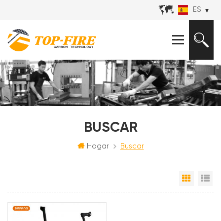
ES
BUSCAR
Hogar
Buscar
Vista e
Vi