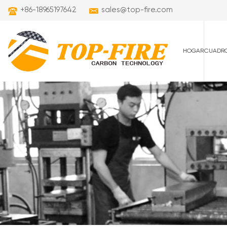
+86-18965197642
sales@top-fire.com
HOGAR
CUADRO
cuadros de carret
cuadros de