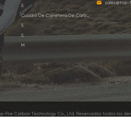
sales@top-f
S
Cuadro De Carretera De Carbono
S
S
M
p-Fire Carbon Technology Co., Ltd. Reservados todos los de
Red IPv6 admitida