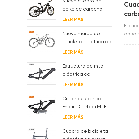
Nuevo cuadro de
Cuad
ebike de carbono
carb
con motor bafang
LEER MÁS
fazu
M620 de suspensión
El cua
completa para MTB y
Nuevo marco de
ebike 
fat bike
bicicleta eléctrica de
de tor
suspensión completa
fazua e
LEER MÁS
BAFANG G510 de
de sil
molde
Estructura de mtb
eléctrica de
suspensión con
LEER MÁS
enrutamiento de
cables
Cuadro eléctrico
completamente
Enduro Carbon MTB
interno
con suspensión
LEER MÁS
completa
Cuadro de bicicleta