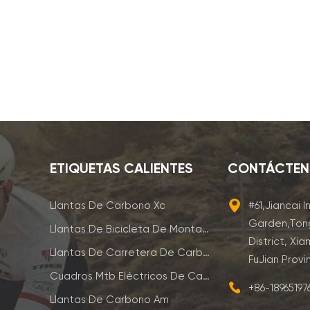
ETIQUETAS CALIENTES
CONTÁCTE
Llantas De Carbono Xc
#61,Jiancai I
Garden,Ton
Llantas De Bicicleta De Montaña De Carbono
District, Xia
Llantas De Carretera De Carbono
FuJian Provi
Cuadros Mtb Eléctricos De Carbono
+86-1896519
Llantas De Carbono Am