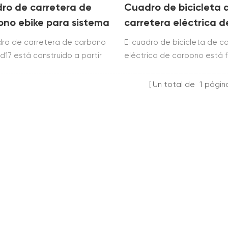
ro de carretera de
Cuadro de bicicleta 
ono ebike para sistema
carretera eléctrica d
a
carbono para motor 
dro de carretera de carbono
El cuadro de bicicleta de c
rd17 está construido a partir
eléctrica de carbono está 
ay t700 & t800.usa sistema
con toray t800.Utiliza el si
 incluye cuadro, horquilla, tija
motor bafang m800 y el mo
Un total de
1
págin
lín y abrazadera
directo shimano