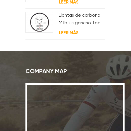
LEER MÁS
Llantas de carbono
Mtb sin gancho Top-
Fire 27.5er 29er 27 mm
LEER MÁS
de ancho 25 mm de
profundidad para XC
COMPANY MAP