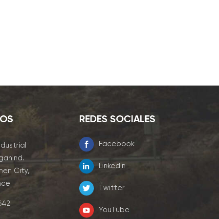
NOS
REDES SOCIALES
Facebook
ndustrial
ganInd.
LinkedIn
men City,
nce
Twitter
7642
YouTube