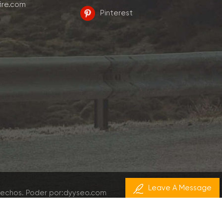
ire.com
Pinterest
Leave A Message
rechos.
Poder por:
dyyseo.com