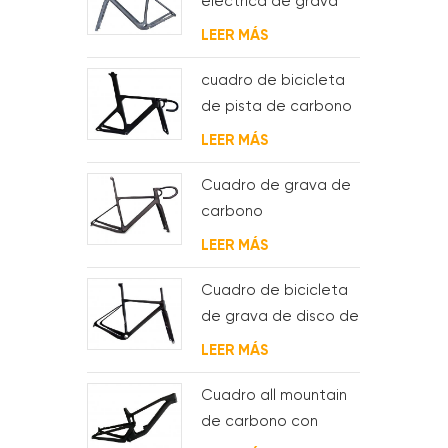
eléctrica de grava
de carbono con
LEER MÁS
motor de buje fsa y
batería
cuadro de bicicleta
de pista de carbono
aero para sistema
LEER MÁS
bsa
Cuadro de grava de
carbono
Enrutamiento de
LEER MÁS
cable interno
completo
Cuadro de bicicleta
de grava de disco de
ciclocross de
LEER MÁS
carbono para bb t47
Cuadro all mountain
de carbono con
suspensión total 29er