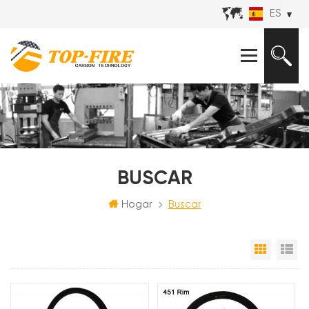
ES
BUSCAR
Hogar
Buscar
Vista e
Vi