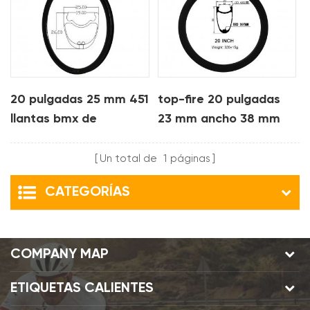
20 pulgadas 25 mm 451
top-fire 20 pulgadas
llantas bmx de
23 mm ancho 38 mm
carbono para cubierta
profundidad 451
clincher bmx llantas de
Un total de
1
páginas
carbono
CATEGORÍAS
COMPANY MAP
ETIQUETAS CALIENTES