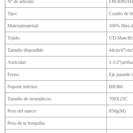
Nº de artículo:
FM-R892H
Tipo
:
Cuadro de bi
Material
material:
100% fibra 
Tejido:
UD Mate/Bril
Tamaño disponible:
44cm/47cm/
Auricular:
1-1/2''(arriba
Freno:
Eje pasante 
Soporte inferior:
BB386
Tamaño de neumáticos:
700X25C
Peso del marco:
850g(M)
Peso de la horquilla: