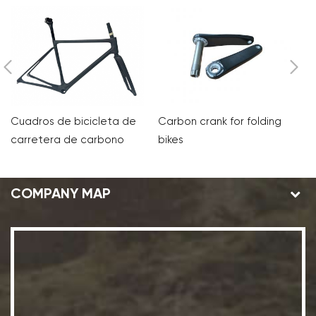
Carbon crank for folding
Ho
Cuadros de bicicleta de
bikes
d
carretera de carbono
c
para pedidos OEM y
personalizados
COMPANY MAP