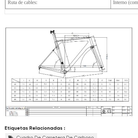
Ruta de cables:
Interno (com
Etiquetas Relacionadas :
Cuadro De Carretera De Carbono