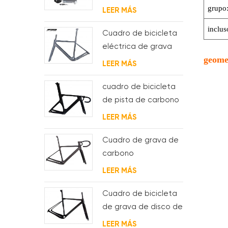
interno
con suspensión
grupo
LEER MÁS
completa
inclus
Cuadro de bicicleta
eléctrica de grava
geome
de carbono con
LEER MÁS
motor de buje fsa y
batería
cuadro de bicicleta
de pista de carbono
aero para sistema
LEER MÁS
bsa
Cuadro de grava de
carbono
Enrutamiento de
LEER MÁS
cable interno
completo
Cuadro de bicicleta
de grava de disco de
ciclocross de
LEER MÁS