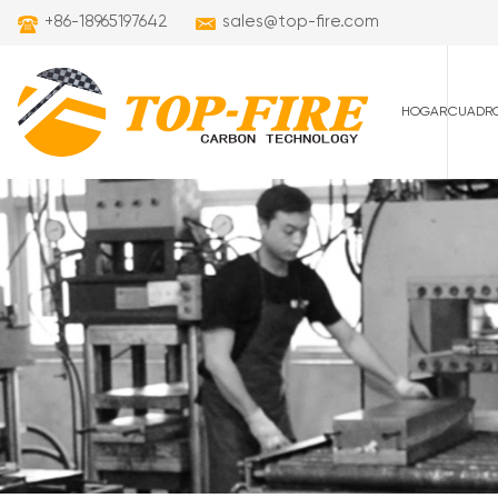
+86-18965197642
sales@top-fire.com
HOGAR
CUADRO
cuadros de carret
cuadros de