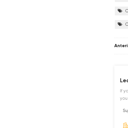
C
C
Anteri
Le
If 
you
Su