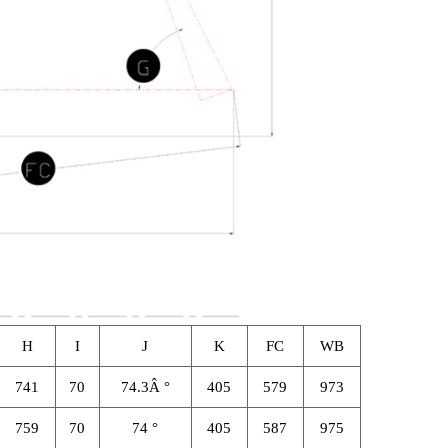
H
I
J
K
FC
WB
741
70
74.3Â °
405
579
973
759
70
74 °
405
587
975