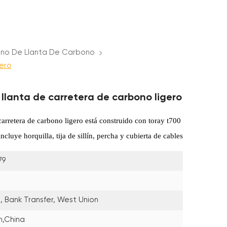
eno De Llanta De Carbono
ero
 llanta de carretera de carbono ligero
carretera de carbono ligero está construido con toray t700
cluye horquilla, tija de sillín, percha y cubierta de cables
79
, Bank Transfer, West Union
n,China