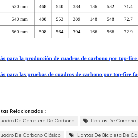
520 mm
468
540
384
136
532
71.4
540 mm
488
553
389
148
548
72.7
560 mm
508
564
394
166
566
72.9
ás para la producción de cuadros de carbono por top-fire
ás para las pruebas de cuadros de carbono por top-fire fa
etas Relacionadas :
uadro De Carretera De Carbono
Llantas De Carbono 
uadro De Carbono Clásico
Llantas De Bicicleta De Ca