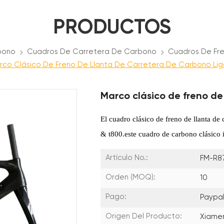
PRODUCTOS
bono
Cuadros De Carretera De Carbono
Cuadros De Fr
rco Clásico De Freno De Llanta De Carretera De Carbono Lig
Marco clásico de freno de
El cuadro clásico de freno de llanta de 
& t800.este cuadro de carbono clásico in
Artículo No.:
FM-R8
Orden (MOQ):
10
Pago:
Paypal
Origen Del Producto:
Xiame