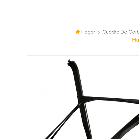
Hogar
Cuadro De Car
Ma