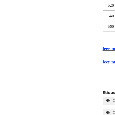
520
540
560
leer m
leer m
Etiqu
C
C