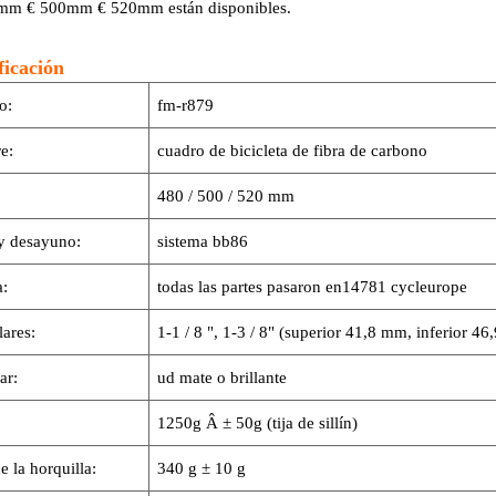
mm € 500mm € 520mm están disponibles.
ficación
o:
fm-r879
e:
cuadro de bicicleta de fibra de carbono
480 / 500 / 520 mm
y desayuno:
sistema bb86
:
todas las partes pasaron en14781 cycleurope
lares:
1-1 / 8 ", 1-3 / 8" (superior 41,8 mm, inferior 4
ar:
ud mate o brillante
1250g Â ± 50g (tija de sillín)
e la horquilla:
340 g ± 10 g