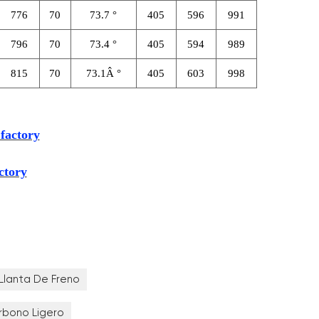
776
70
73.7 °
405
596
991
796
70
73.4 °
405
594
989
815
70
73.1Â °
405
603
998
 factory
ctory
Llanta De Freno
rbono Ligero