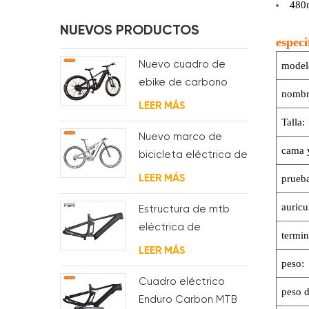
480
NUEVOS PRODUCTOS
especi
Nuevo cuadro de
model
ebike de carbono
nombr
con motor bafang
LEER MÁS
M620 de suspensión
Talla:
completa para MTB y
Nuevo marco de
cama 
fat bike
bicicleta eléctrica de
suspensión completa
LEER MÁS
prueba
BAFANG G510 de
auricu
molde
Estructura de mtb
eléctrica de
termin
suspensión con
LEER MÁS
enrutamiento de
peso:
cables
Cuadro eléctrico
peso d
completamente
Enduro Carbon MTB