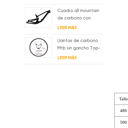
carbono para bb t47
Cuadro all mountain
de carbono con
suspensión total 29er
LEER MÁS
Llantas de carbono
Mtb sin gancho Top-
Fire 27.5er 29er 27 mm
LEER MÁS
de ancho 25 mm de
profundidad para XC
Talla
480
500