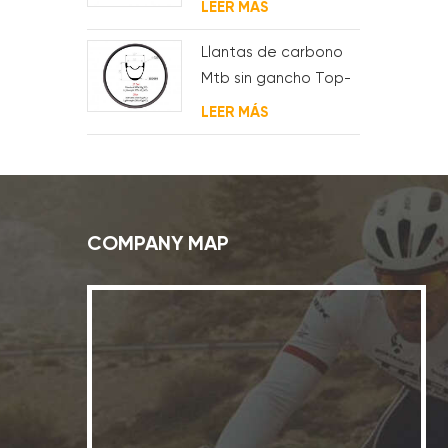
LEER MÁS
Llantas de carbono
Mtb sin gancho Top-
Fire 27.5er 29er 27 mm
LEER MÁS
de ancho 25 mm de
profundidad para XC
COMPANY MAP