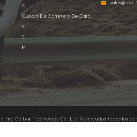
sales@top-f
S
Cuadro De Carretera De Carbono
S
S
M
p-Fire Carbon Technology Co., Ltd. Reservados todos los de
Red IPv6 admitida