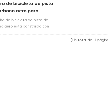
o de bicicleta de pista
arbono aero para
ema bsa
dro de bicicleta de pista de
o aero está construido con
de carbono toray t700 &
iene sistema bsa e incluye
Un total de
1
págin
 horquilla, potencia, manillar,
 sillín y abrazadera de tija de