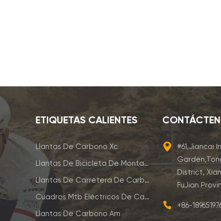
ETIQUETAS CALIENTES
CONTÁCTE
Llantas De Carbono Xc
#61,Jiancai I
Garden,Ton
Llantas De Bicicleta De Montaña De Carbono
District, Xia
Llantas De Carretera De Carbono
FuJian Provi
Cuadros Mtb Eléctricos De Carbono
+86-1896519
Llantas De Carbono Am