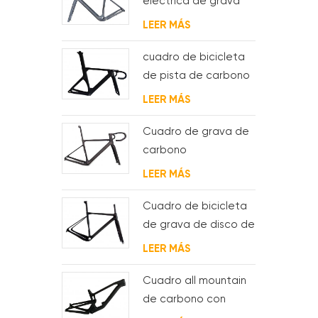
eléctrica de grava
de carbono con
LEER MÁS
motor de buje fsa y
batería
cuadro de bicicleta
de pista de carbono
aero para sistema
LEER MÁS
bsa
Cuadro de grava de
carbono
Enrutamiento de
LEER MÁS
cable interno
completo
Cuadro de bicicleta
de grava de disco de
ciclocross de
LEER MÁS
carbono para bb t47
Cuadro all mountain
de carbono con
suspensión total 29er