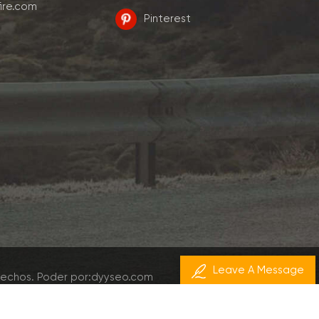
ire.com
Pinterest
Leave A Message
rechos.
Poder por:
dyyseo.com