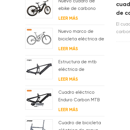
Nuevo cuadro de
cuadr
ebike de carbono
de c
con motor bafang
LEER MÁS
sist
M620 de suspensión
El cua
completa para MTB y
Nuevo marco de
carbon
fat bike
bicicleta eléctrica de
fibra 
suspensión completa
t800.t
LEER MÁS
BAFANG G510 de
cuadro,
molde
tija de
Estructura de mtb
sillín
eléctrica de
suspensión con
LEER MÁS
enrutamiento de
cables
Cuadro eléctrico
completamente
Enduro Carbon MTB
interno
con suspensión
LEER MÁS
completa
Cuadro de bicicleta