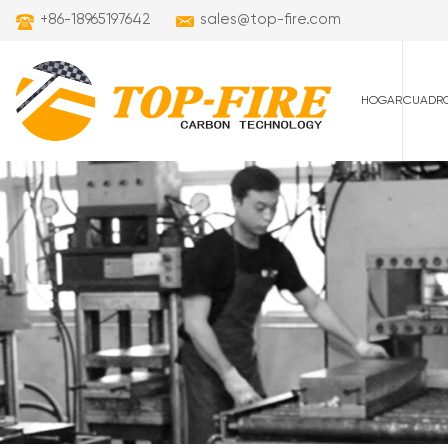
+86-18965197642
sales@top-fire.com
HOGAR
CUADRO
cuadros de carret
cuadros de