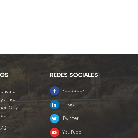
NOS
REDES SOCIALES
Facebook
ndustrial
ganInd.
LinkedIn
men City,
nce
Twitter
7642
YouTube