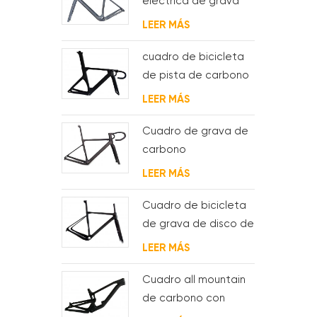
eléctrica de grava
de carbono con
LEER MÁS
motor de buje fsa y
batería
cuadro de bicicleta
de pista de carbono
aero para sistema
LEER MÁS
bsa
Cuadro de grava de
carbono
Enrutamiento de
LEER MÁS
cable interno
completo
Cuadro de bicicleta
de grava de disco de
ciclocross de
LEER MÁS
carbono para bb t47
Cuadro all mountain
de carbono con
suspensión total 29er