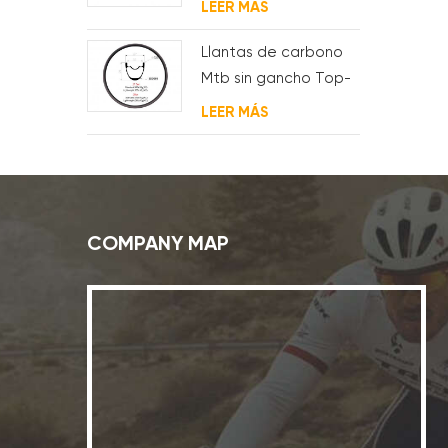
LEER MÁS
Llantas de carbono
Mtb sin gancho Top-
Fire 27.5er 29er 27 mm
LEER MÁS
de ancho 25 mm de
profundidad para XC
COMPANY MAP