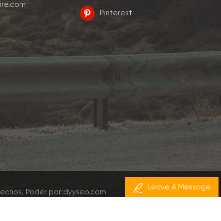
ire.com
Pinterest
Leave A Message
rechos.
Poder por:
dyyseo.com