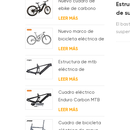
Nuevo cuadro de
Estr
ebike de carbono
de s
con motor bafang
LEER MÁS
enru
M620 de suspensión
El bas
comp
completa para MTB y
Nuevo marco de
suspen
fat bike
bicicleta eléctrica de
cable
suspensión completa
constr
LEER MÁS
BAFANG G510 de
t800.u
molde
intern
Estructura de mtb
shima
eléctrica de
suspensión con
LEER MÁS
enrutamiento de
cables
Cuadro eléctrico
completamente
Enduro Carbon MTB
interno
con suspensión
LEER MÁS
completa
Cuadro de bicicleta