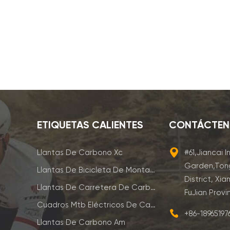
ETIQUETAS CALIENTES
CONTÁCTE
Llantas De Carbono Xc
#61,Jiancai I
Garden,Ton
Llantas De Bicicleta De Montaña De Carbono
District, Xia
Llantas De Carretera De Carbono
FuJian Provi
Cuadros Mtb Eléctricos De Carbono
+86-1896519
Llantas De Carbono Am