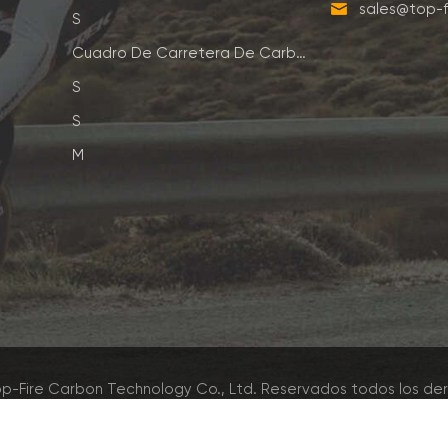
sales@top-f
S
Cuadro De Carretera De Carbono
S
S
M
p-Fire Carbon Technology Co., Ltd. Reservados todos los de
Red IPv6 admitida