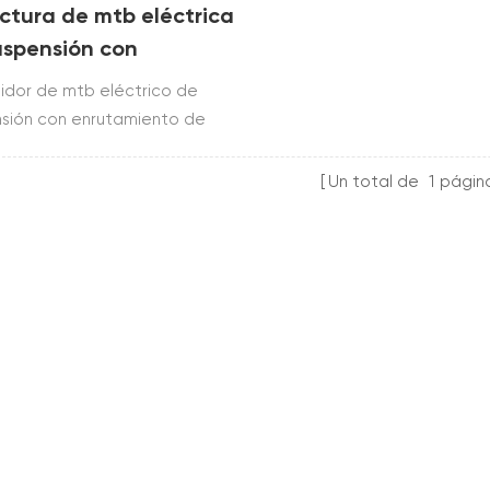
uctura de mtb eléctrica
uspensión con
tamiento de cables
tidor de mtb eléctrico de
letamente interno
sión con enrutamiento de
s completamente interno está
uido con toray t700 &
Un total de
1
págin
tiliza enrutamiento de cable
o y tiene sistema de motor
no