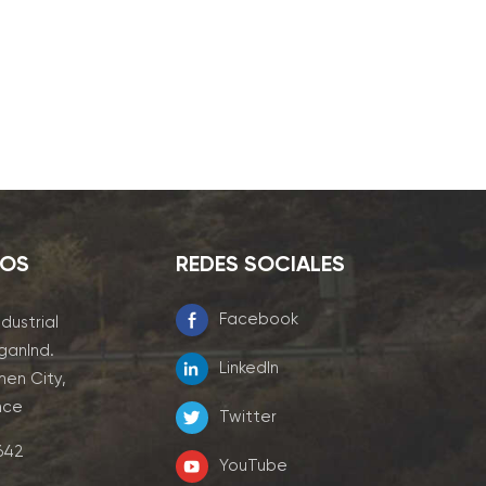
NOS
REDES SOCIALES
Facebook
ndustrial
ganInd.
LinkedIn
men City,
nce
Twitter
7642
YouTube