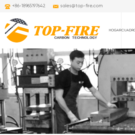
+86-18965197642
sales@top-fire.com
HOGAR
CUADRO
cuadros de carret
cuadros de