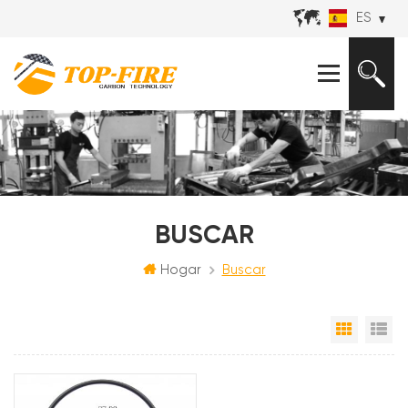
ES
BUSCAR
Hogar
Buscar
Vista e
Vi