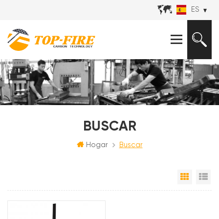
ES
BUSCAR
Hogar
Buscar
Vista e
Vi