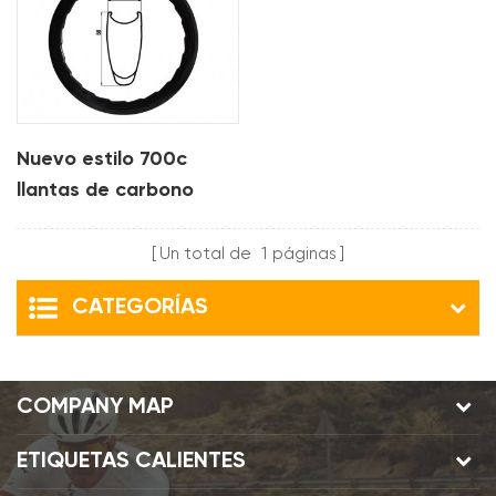
Nuevo estilo 700c
llantas de carbono
para cubierta Diseño
de línea ondulada de
Un total de
1
páginas
58 mm de profundidad
CATEGORÍAS
COMPANY MAP
ETIQUETAS CALIENTES