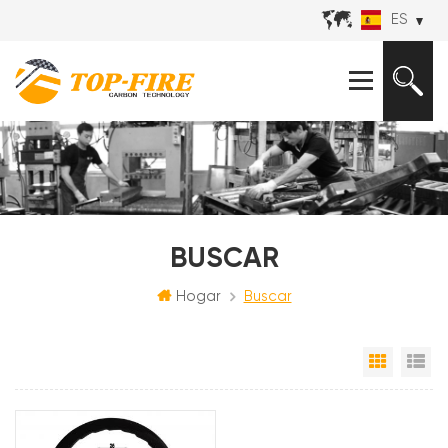
ES
BUSCAR
Hogar
Buscar
Vista e
Vi