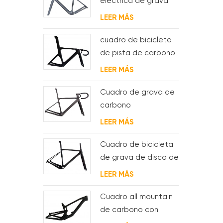
eléctrica de grava
de carbono con
LEER MÁS
motor de buje fsa y
batería
cuadro de bicicleta
de pista de carbono
aero para sistema
LEER MÁS
bsa
Cuadro de grava de
carbono
Enrutamiento de
LEER MÁS
cable interno
completo
Cuadro de bicicleta
de grava de disco de
ciclocross de
LEER MÁS
carbono para bb t47
Cuadro all mountain
de carbono con
suspensión total 29er