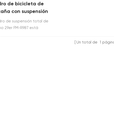
ro de bicicleta de
aña con suspensión
leta de fibra de
dro de suspensión total de
ono 29er para XC
o 29er FM-R987 está
uido con Toray T700 y T800.
 +/- 50 g.
Un total de
1
págin