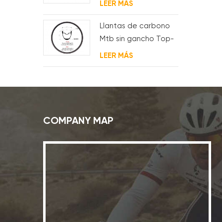
LEER MÁS
Llantas de carbono
Mtb sin gancho Top-
Fire 27.5er 29er 27 mm
LEER MÁS
de ancho 25 mm de
profundidad para XC
COMPANY MAP