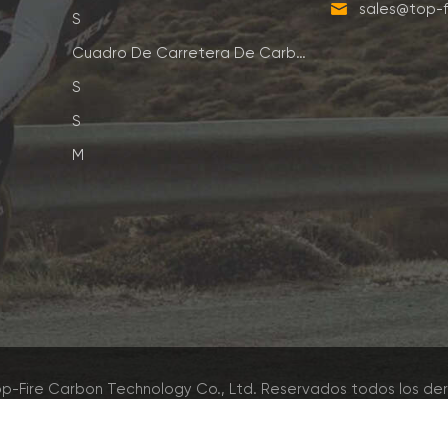
sales@top-f
S
Cuadro De Carretera De Carbono
S
S
M
p-Fire Carbon Technology Co., Ltd. Reservados todos los de
Red IPv6 admitida