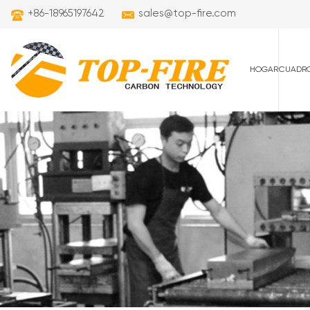
+86-18965197642
sales@top-fire.com
HOGAR
CUADRO
cuadros de carret
cuadros de