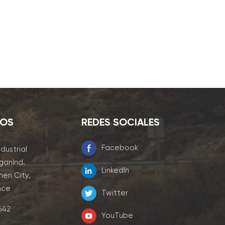
NOS
REDES SOCIALES
Facebook
ndustrial
ganInd.
LinkedIn
men City,
nce
Twitter
7642
YouTube