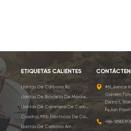
ETIQUETAS CALIENTES
CONTÁCTE
Llantas De Carbono Xc
#61,Jiancai I
Garden,Ton
Llantas De Bicicleta De Montaña De Carbono
District, Xia
Llantas De Carretera De Carbono
FuJian Provi
Cuadros Mtb Eléctricos De Carbono
+86-1896519
Llantas De Carbono Am