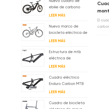
Nuevo cuadro de
Cuad
ebike de carbono
mont
con motor bafang
LEER MÁS
comp
M620 de suspensión
El cua
carb
completa para MTB y
Nuevo marco de
carbon
fat bike
bicicleta eléctrica de
constr
suspensión completa
2150 g
LEER MÁS
BAFANG G510 de
molde
Estructura de mtb
eléctrica de
suspensión con
LEER MÁS
enrutamiento de
cables
Cuadro eléctrico
completamente
Enduro Carbon MTB
interno
con suspensión
LEER MÁS
completa
Cuadro de bicicleta