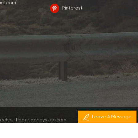
ire.com
Pinterest
Leave A Message
rechos.
Poder por:
dyyseo.com