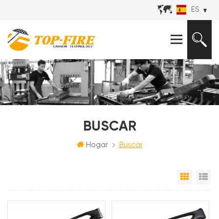
ES
BUSCAR
Hogar
Buscar
Vista e
Vi