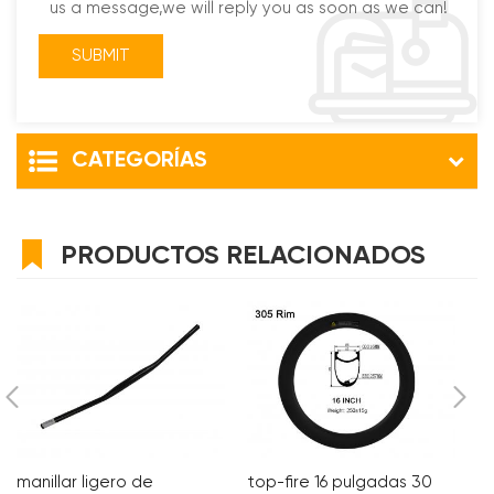
us a message,we will reply you as soon as we can!
CATEGORÍAS
PRODUCTOS RELACIONADOS
manillar ligero de
top-fire 16 pulgadas 30
C