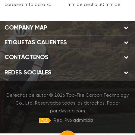
carbono mtb para xc
mm de ancho 30 mm de
c
profundidad 305 llantas
p
de carbono para
p
COMPANY MAP
bicicleta plegable
ETIQUETAS CALIENTES
CONTÁCTENOS
REDES SOCIALES
Derechos de autor © 2026 Top-Fire Carbon Technology
Co., Ltd. Reservados todos los derechos.
Poder
por:
dyyseo.com
Red IPv6 admitida