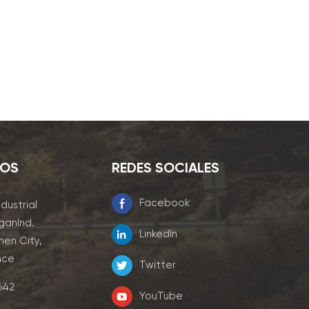
NOS
REDES SOCIALES
Facebook
ndustrial
ganInd.
LinkedIn
men City,
nce
Twitter
7642
YouTube