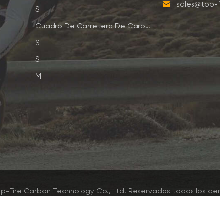
sales@top-f
S
Cuadro De Carretera De Carbono
S
S
M
p-Fire Carbon Technology Co., Ltd. Reservados todos los de
Red IPv6 admitida