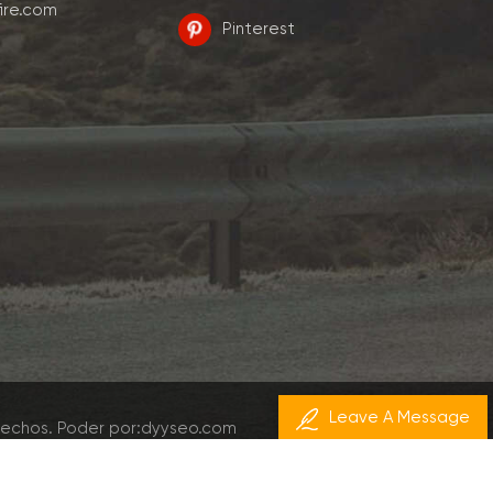
ire.com
Pinterest
Leave A Message
rechos.
Poder por:
dyyseo.com