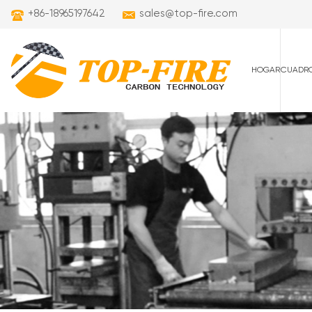
+86-18965197642
sales@top-fire.com
HOGAR
CUADRO
cuadros de carret
cuadros de