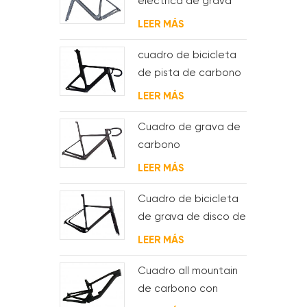
eléctrica de grava
de carbono con
LEER MÁS
motor de buje fsa y
batería
cuadro de bicicleta
de pista de carbono
aero para sistema
LEER MÁS
bsa
Cuadro de grava de
carbono
Enrutamiento de
LEER MÁS
cable interno
completo
Cuadro de bicicleta
de grava de disco de
ciclocross de
LEER MÁS
carbono para bb t47
Cuadro all mountain
de carbono con
suspensión total 29er