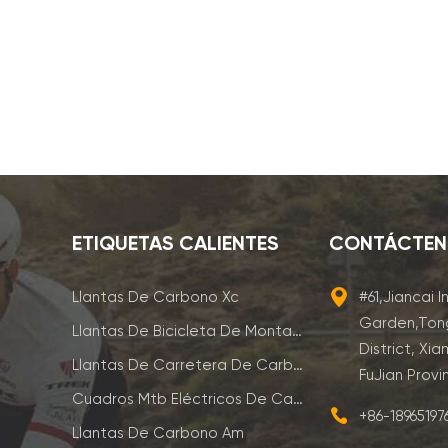
ETIQUETAS CALIENTES
CONTÁCTE
Llantas De Carbono Xc
#61,Jiancai I
Garden,Ton
Llantas De Bicicleta De Montaña De Carbono
District, Xia
Llantas De Carretera De Carbono
FuJian Provi
Cuadros Mtb Eléctricos De Carbono
+86-1896519
Llantas De Carbono Am