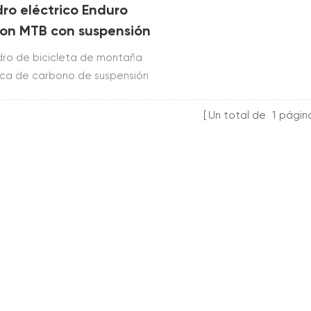
ro eléctrico Enduro
on MTB con suspensión
leta
dro de bicicleta de montaña
ica de carbono de suspensión
ta 27.5 plus / 29er está
uido a partir de Toray T700 &
Un total de
1
págin
tiliza el sistema de motor
G M500 / M600 y pasó la
 ISO4210.