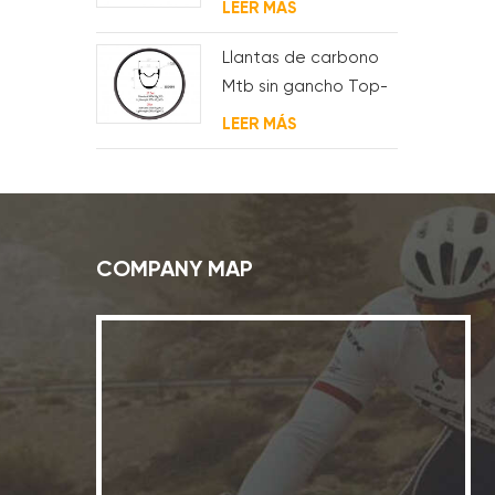
LEER MÁS
Llantas de carbono
Mtb sin gancho Top-
Fire 27.5er 29er 27 mm
LEER MÁS
de ancho 25 mm de
profundidad para XC
COMPANY MAP