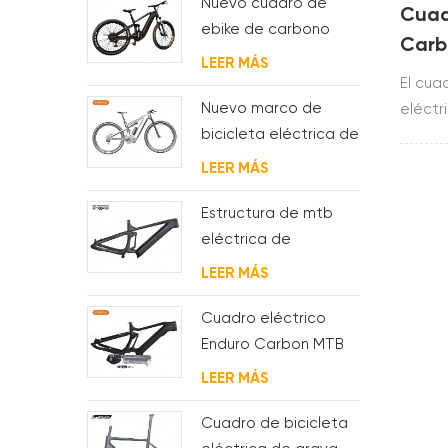
Nuevo cuadro de
Cuad
ebike de carbono
Carb
con motor bafang
LEER MÁS
comp
M620 de suspensión
El cua
completa para MTB y
Nuevo marco de
eléctr
fat bike
bicicleta eléctrica de
comple
suspensión completa
constr
LEER MÁS
BAFANG G510 de
T800.U
molde
BAFAN
Estructura de mtb
prueba
eléctrica de
suspensión con
LEER MÁS
enrutamiento de
cables
Cuadro eléctrico
completamente
Enduro Carbon MTB
interno
con suspensión
LEER MÁS
completa
Cuadro de bicicleta