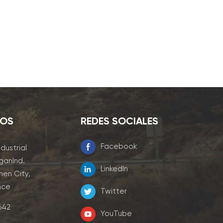
NOS
REDES SOCIALES
Facebook
ndustrial
ganInd.
LinkedIn
men City,
nce
Twitter
7642
YouTube