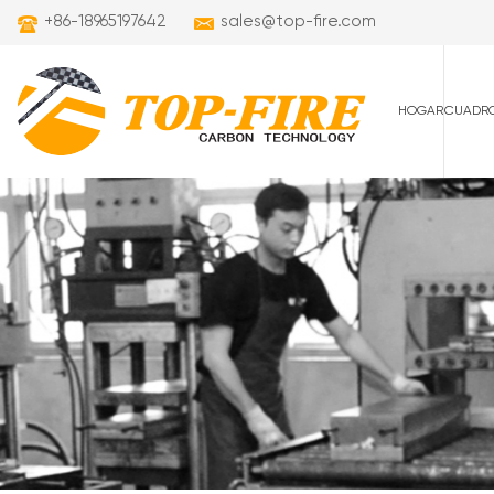
+86-18965197642
sales@top-fire.com
HOGAR
CUADRO
cuadros de carret
cuadros de