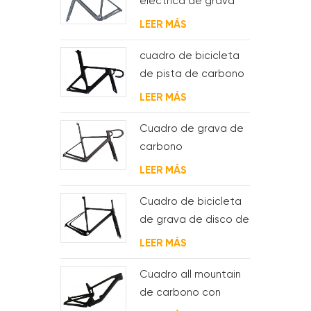
eléctrica de grava
de carbono con
LEER MÁS
motor de buje fsa y
batería
cuadro de bicicleta
de pista de carbono
aero para sistema
LEER MÁS
bsa
Cuadro de grava de
carbono
Enrutamiento de
LEER MÁS
cable interno
completo
Cuadro de bicicleta
de grava de disco de
ciclocross de
LEER MÁS
carbono para bb t47
Cuadro all mountain
de carbono con
suspensión total 29er