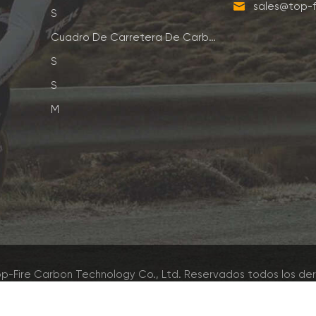
sales@top-f
S
Cuadro De Carretera De Carbono
S
S
M
p-Fire Carbon Technology Co., Ltd. Reservados todos los de
Red IPv6 admitida