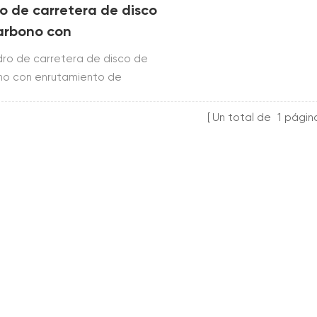
o de carretera de disco
arbono con
tamiento de cables
dro de carretera de disco de
letamente interno
no con enrutamiento de
s completamente interno está
uido a partir de toray t700 &
Un total de
1
págin
sa bb86 b soporte inferior y
enrutamiento de cables
o