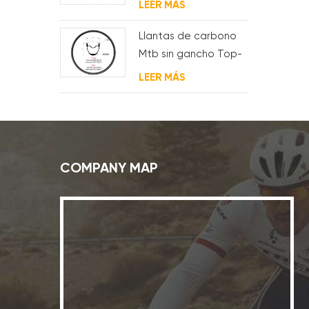
LEER MÁS
Llantas de carbono
Mtb sin gancho Top-
Fire 27.5er 29er 27 mm
LEER MÁS
de ancho 25 mm de
profundidad para XC
COMPANY MAP