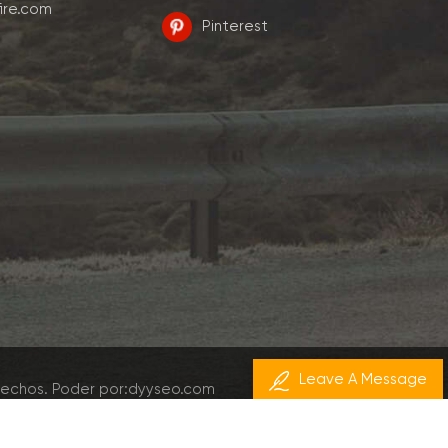
ire.com
Pinterest
Leave A Message
rechos.
Poder por:
dyyseo.com