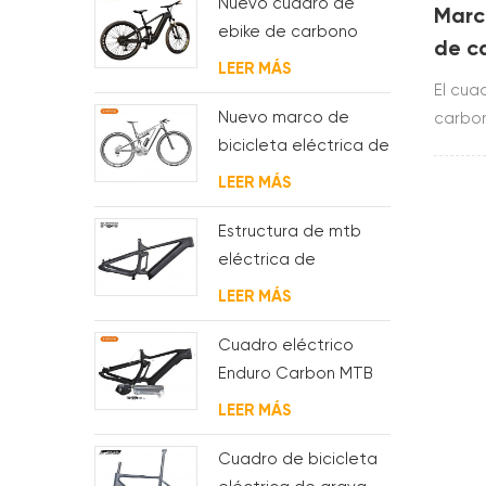
Nuevo cuadro de
Marc
ebike de carbono
de c
con motor bafang
LEER MÁS
enru
M620 de suspensión
El cua
comp
completa para MTB y
Nuevo marco de
carbo
fat bike
bicicleta eléctrica de
cable
suspensión completa
constr
LEER MÁS
BAFANG G510 de
t800.u
molde
tiene 
Estructura de mtb
intern
eléctrica de
suspensión con
LEER MÁS
enrutamiento de
cables
Cuadro eléctrico
completamente
Enduro Carbon MTB
interno
con suspensión
LEER MÁS
completa
Cuadro de bicicleta