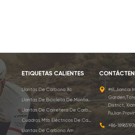
ETIQUETAS CALIENTES
CONTÁCTE
Llantas De Carbono Xc
#61,Jiancai I
Garden,Ton
Llantas De Bicicleta De Montaña De Carbono
District, Xia
Llantas De Carretera De Carbono
FuJian Provi
Cuadros Mtb Eléctricos De Carbono
+86-1896519
Llantas De Carbono Am