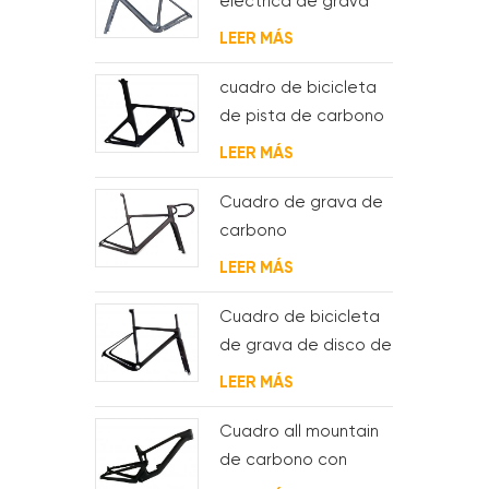
eléctrica de grava
de carbono con
LEER MÁS
motor de buje fsa y
batería
cuadro de bicicleta
de pista de carbono
aero para sistema
LEER MÁS
bsa
Cuadro de grava de
carbono
Enrutamiento de
LEER MÁS
cable interno
completo
Cuadro de bicicleta
de grava de disco de
ciclocross de
LEER MÁS
carbono para bb t47
Cuadro all mountain
de carbono con
suspensión total 29er