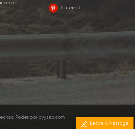
ire.com
Pinterest
rechos.
Poder por:
dyyseo.com
Leave A Message