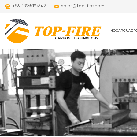
+86-18965197642
sales@top-fire.com
HOGAR
CUADRO
cuadros de carret
cuadros de