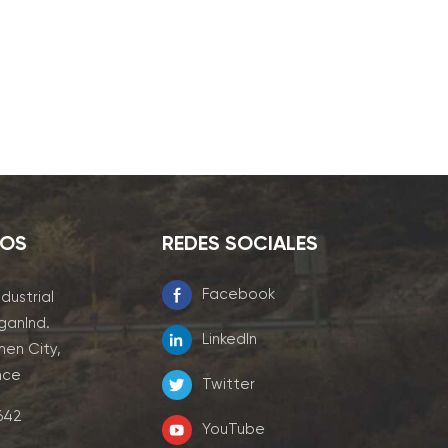
NOS
REDES SOCIALES
Facebook
ndustrial
ganInd.
LinkedIn
men City,
nce
Twitter
7642
YouTube