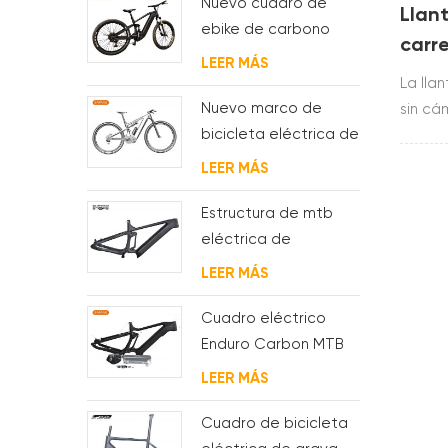
Nuevo cuadro de
Llant
ebike de carbono
carr
con motor bafang
LEER MÁS
mm d
M620 de suspensión
La lla
700c
completa para MTB y
Nuevo marco de
sin cá
fat bike
bicicleta eléctrica de
mm est
suspensión completa
t800.l
LEER MÁS
BAFANG G510 de
carret
molde
de bic
Estructura de mtb
de 28
eléctrica de
55 mm
suspensión con
LEER MÁS
enrutamiento de
cables
Cuadro eléctrico
completamente
Enduro Carbon MTB
interno
con suspensión
LEER MÁS
completa
Cuadro de bicicleta