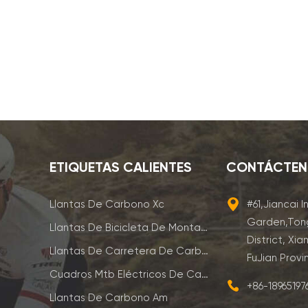
ETIQUETAS CALIENTES
CONTÁCTE
Llantas De Carbono Xc
#61,Jiancai I
Garden,Ton
Llantas De Bicicleta De Montaña De Carbono
District, Xia
Llantas De Carretera De Carbono
FuJian Provi
Cuadros Mtb Eléctricos De Carbono
+86-1896519
Llantas De Carbono Am