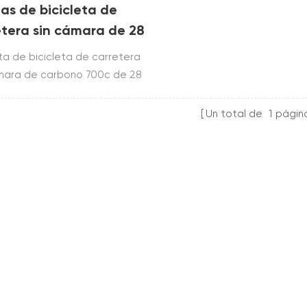
as de bicicleta de
etera sin cámara de 28
e carbono completo
nta de bicicleta de carretera
mara de carbono 700c de 28
á fabricada con toray t700 &
a llanta de bicicleta de
Un total de
1
págin
era de carbono es una llanta
icleta de carretera sin cámara
 mm con 30 mm, 35 mm, 45 mm,
 de profundidad