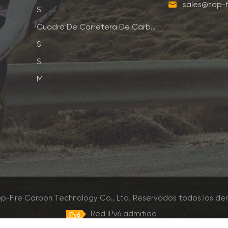
sales@top-f
S
Cuadro De Carretera De Carbono
S
S
M
p-Fire Carbon Technology Co., Ltd. Reservados todos los de
Red IPv6 admitida