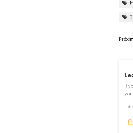
M
2
Próxi
Le
If 
you
Su