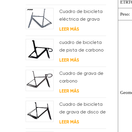
ETRT
completa
Cuadro de bicicleta
Peso:
eléctrica de grava
de carbono con
LEER MÁS
motor de buje fsa y
batería
cuadro de bicicleta
de pista de carbono
aero para sistema
LEER MÁS
bsa
Cuadro de grava de
carbono
Enrutamiento de
LEER MÁS
Geome
cable interno
completo
Cuadro de bicicleta
de grava de disco de
ciclocross de
LEER MÁS
carbono para bb t47