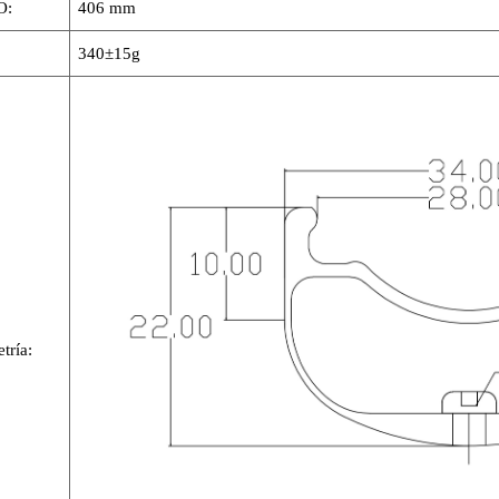
O:
406 mm
340±15g
tría: