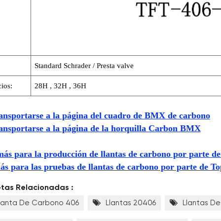
Standard Schrader / Presta valve
cios:
28H , 32H , 36H
ransportarse a la página del cuadro de BMX de carbono
ransportarse a la página de la horquilla Carbon BMX
ás para la producción de llantas de carbono por parte de
s para las pruebas de llantas de carbono por parte de To
etas Relacionadas :
lanta De Carbono 406
Llantas 20406
Llantas De