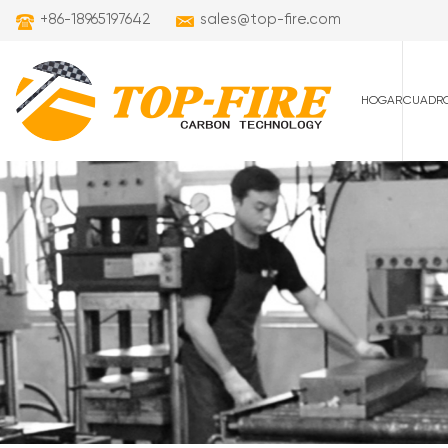
+86-18965197642
sales@top-fire.com
HOGAR
CUADRO
cuadros de carret
cuadros de