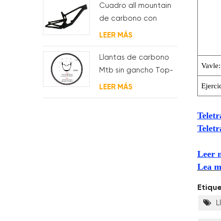
Cuadro all mountain
de carbono con
suspensión total 29er
LEER MÁS
Llantas de carbono
Vavle:
Mtb sin gancho Top-
Fire 27.5er 29er 27 mm
Ejerci
LEER MÁS
de ancho 25 mm de
profundidad para XC
Telet
Telet
Leer m
Lea má
Etiqu
L