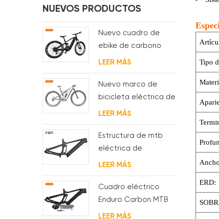
NUEVOS PRODUCTOS
Especi
Nuevo cuadro de
Artícu
ebike de carbono
con motor bafang
Tipo d
LEER MÁS
M620 de suspensión
Materi
completa para MTB y
Nuevo marco de
fat bike
bicicleta eléctrica de
Aparie
suspensión completa
LEER MÁS
Termin
BAFANG G510 de
molde
Estructura de mtb
Profun
eléctrica de
suspensión con
Ancho
LEER MÁS
enrutamiento de
ERD:
cables
Cuadro eléctrico
completamente
Enduro Carbon MTB
SOBR
interno
con suspensión
LEER MÁS