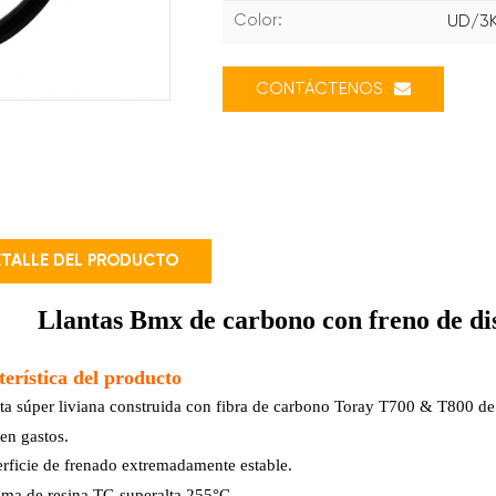
Color:
UD/3K
CONTÁCTENOS
TALLE DEL PRODUCTO
Llantas Bmx de carbono con freno de di
erística del producto
ta súper liviana construida con fibra de carbono Toray T700 & T800 de p
 en gastos.
rficie de frenado extremadamente estable
.
ema de resina TG superalta 255°C