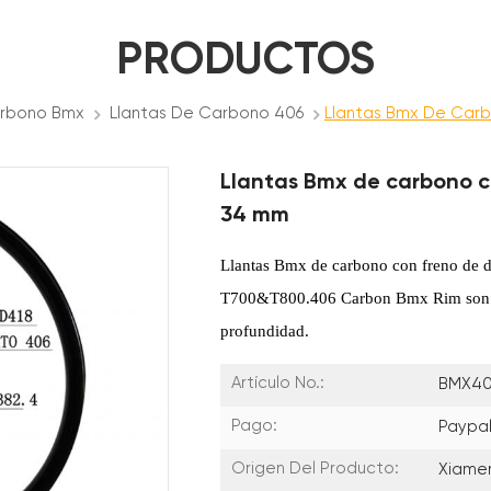
PRODUCTOS
arbono Bmx
Llantas De Carbono 406
Llantas Bmx De Carb
Llantas Bmx de carbono c
34 mm
Llantas Bmx de carbono con freno de 
T700&T800.406 Carbon Bmx Rim son l
profundidad.
Artículo No.:
BMX40
Pago:
Paypal
Origen Del Producto:
Xiame