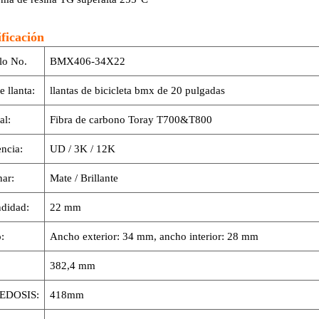
ficación
lo No.
BMX406-34X22
e llanta:
llantas de bicicleta bmx de 20 pulgadas
al:
Fibra de carbono Toray T700&T800
ncia:
UD / 3K / 12K
ar:
Mate / Brillante
didad:
22 mm
:
Ancho exterior: 34 mm, ancho interior: 28 mm
382,4 mm
EDOSIS:
418mm